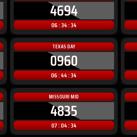
4694
06 : 34 : 33
TEXAS DAY
0960
06 : 44 : 33
MISSOURI MID
4835
07 : 04 : 33