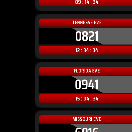
09 : 14 : 33
TENNESSE EVE
0821
12 : 34 : 33
FLORIDA EVE
0941
15 : 04 : 33
MISSOURI EVE