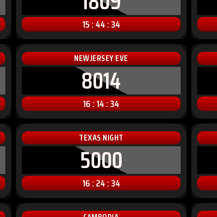
1809
15 : 44 : 33
NEWJERSEY EVE
8014
16 : 14 : 33
TEXAS NIGHT
5000
16 : 24 : 33