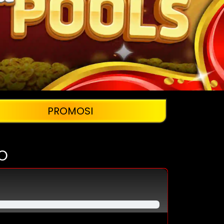
PROMOSI
O