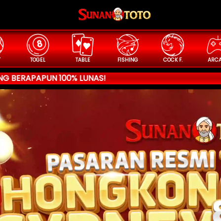
T
TOGEL
TABLE
FISHING
COCK F.
ARC
PUN 100% LUNAS!