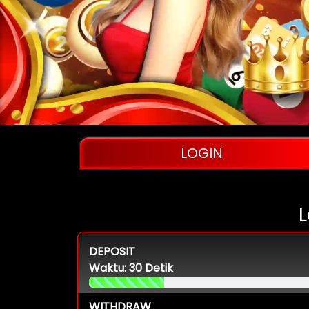
LOGIN
DEPOSIT
Waktu: 30 Detik
WITHDRAW