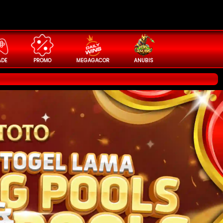
ADE
PROMO
MEGAGACOR
ANUBIS