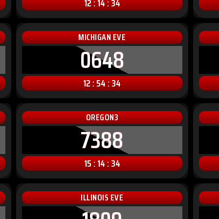
12 : 14 : 33
MICHIGAN EVE
0648
12 : 54 : 33
OREGON3
7388
15 : 14 : 33
ILLINOIS EVE