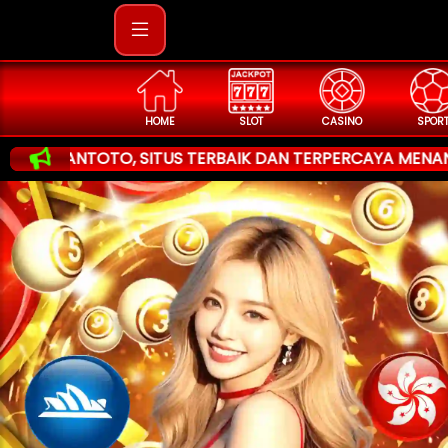
HOME
SLOT
CASINO
SPOR
NTOTO, SITUS TERBAIK DAN TERPERCAYA MENANG BERAPA