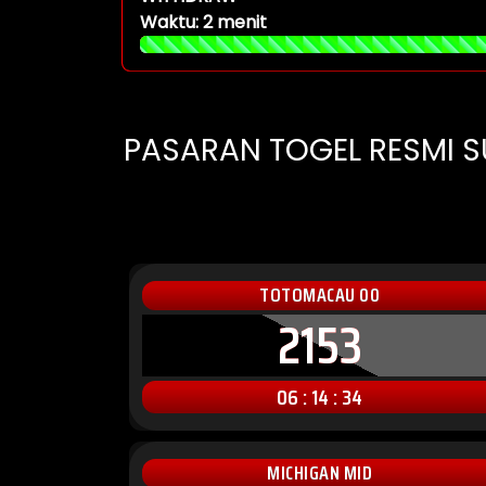
Waktu: 2 menit
PASARAN TOGEL RESMI 
TOTOMACAU 00
2153
06 : 14 : 33
MICHIGAN MID