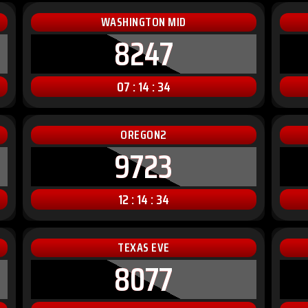
WASHINGTON MID
8247
07 : 14 : 33
OREGON2
9723
12 : 14 : 33
TEXAS EVE
8077